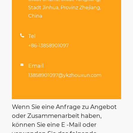
Stadt Jinhua, Provinz Zhejiang,
China

Tel
+86-13858901097
Email

13858901097@ykzhouxun.com
Wenn Sie eine Anfrage zu Angebot
oder Zusammenarbeit haben,
können Sie eine E -Mail oder