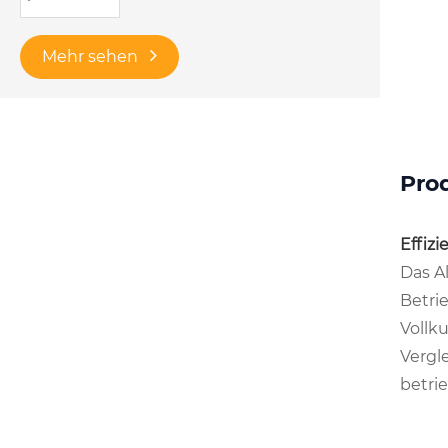
Mehr sehen
Pro
Effiz
Das A
Betri
Vollk
Vergl
betri