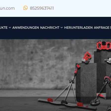
xun.com
85259637411
UKTE
ANWENDUNGEN
NACHRICHT
HERUNTERLADEN
ANFRAGE 