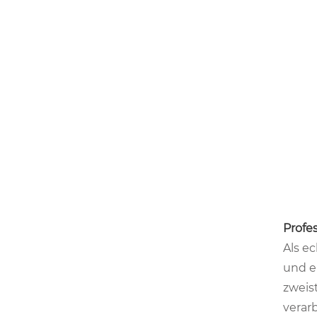
Profe
Als e
und e
zweis
verarb