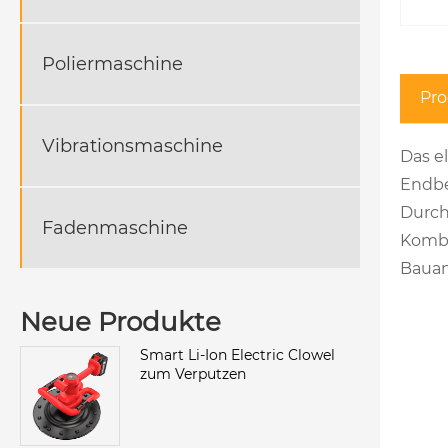
Poliermaschine
Pr
Vibrationsmaschine
Das e
Endbe
Durch
Fadenmaschine
Kombi
Bauan
Neue Produkte
Smart Li-Ion Electric Clowel
zum Verputzen