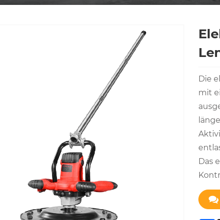
Ele
Len
Die e
mit e
ausge
länge
Aktiv
entla
Das e
Kontr